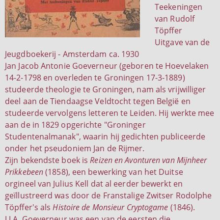
Teekeningen
van Rudolf
Töpffer
Uitgave van de
Jeugdboekerij - Amsterdam ca. 1930
Jan Jacob Antonie Goeverneur (geboren te Hoevelaken
14-2-1798 en overleden te Groningen 17-3-1889)
studeerde theologie te Groningen, nam als vrijwilliger
deel aan de Tiendaagse Veldtocht tegen België en
studeerde vervolgens letteren te Leiden. Hij werkte mee
aan de in 1829 opgerichte "Groninger
Studentenalmanak", waarin hij gedichten publiceerde
onder het pseudoniem Jan de Rijmer.
Zijn bekendste boek is
Reizen en Avonturen van Mijnheer
Prikkebeen
(1858), een bewerking van het Duitse
orgineel van Julius Kell dat al eerder bewerkt en
geïllustreerd was door de Franstalige Zwitser Rodolphe
Töpffer's als
Histoire de Monsieur Cryptogame
(1846).
J.J.A. Goeverneur was een van de eersten die