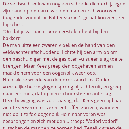
De veldwachter kwam nog een schrede dichterbij, legde
zijn hand op den arm van den man en zich voorover
buigende, zoodat hij Balder vlak in 't gelaat kon zien, zei
hij scherp:
"Omdat jij vannacht peren gestolen hebt bij den
bakker!"
De man uitte een zwaren vloek en de hand van den
veldwachter afschuddend, lichtte hij den arm op om
den beschuldiger met de gesloten vuist een slag toe te
brengen. Maar Kees greep den opgeheven arm en
maakte hem voor een oogenblik weerloos.
Nu brak de woede van den dronkaard los. Onder
vreeselijke bedreigingen sprong hij achteruit, en greep
naar een mes, dat op den schoorsteenmantel lag.
Deze beweging was zoo haastig, dat Kees geen tijd had
zich te verweren en zeker getroffen zou zijn, wanneer
niet op 't zelfde oogenblik Hein naar voren was
gesprongen en zich met den uitroep: "Vader! vader!"
tusschen de mannen geworpen had. Tegelijk greep de