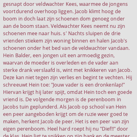
gesnapt door veldwachter Kees, waarmee de jongens
voortdurend overhoop liggen. Jacob klimt hoog de
boom in doch laat zijn schoenen dom genoeg onder
aan de boom staan. Veldwachter Kees neemt nu zijn
schoenen mee naar huis. s' Nachts sluipen de drie
vrienden stiekem zijn woning binnen en halen Jacob's
schoenen onder het bed van de veldwachter vandaan.
Hein Balder, een jongen uit een armoedig gezin,
waarvan de moeder is overleden en de vader aan
sterke drank verslaafd is, wint met knikkeren van Jacob.
Deze kan niet tegen zijn verlies en begint te vechten. Hij
schreeuwt Hein toe: "Jouw vader is een dronkenlap!"
Hiervan krijgt hij later spijt, omdat Hein toch een goede
vriend is. De volgende morgen is de perenboom in
Jacobs tuin geplunderd. Als Jacob op school van Hein
een peer aangeboden krijgt om de ruzie weer goed te
maken, herkent Jacob de peer. Het is een peer van zijn
eigen perenboom. Heel hard roept hij nu "Dief!!" door
de klas. Hein ligt te snikken op zijn bank en de meester