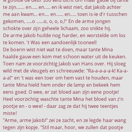
Ik gooide de deur zoo wild dicht om maar gauw bij tante
te zijn....... en..... en..... en ik wist niet, dat Jakob achter
me aan kwam... en.... en...... en..... toen is-ie d'r tusschen
gekomen, .....o ......o, o, o, o,!" En de arme jongen
schokte over zijn geheele lichaam, zoo snikte hij.
De arme Jakob huilde nog harder, en worstelde om los
te komen. 't Was een aandoenlijk tooneel!
De boerin wist niet wat te doen, maar tante Mina
haalde gauw een kom met schoon water uit de keuken.
Toen nam ze voorzichtig Jakob van Hans over. Hij sloeg
wild met de vleugels en schreeuwde: "Ra-a-a-a-a-k! Ka-a-
a-a!" en 't was een toer om hem vast te houden, maar
tante Mina hield hem onder de lamp en bekeek hem
eens goed. O wee, er zat bloed aan zijn eene pootje!
Heel voorzichtig waschte tante Mina het bloed van z'n
pootje en - o wee! - daar zag ze dat hij twee teentjes
miste!
"Arme, arme Jakob!" zei ze zacht, en ze legde haar wang
tegen zijn kopje. "Stil maar, hoor, we zullen dat pootje