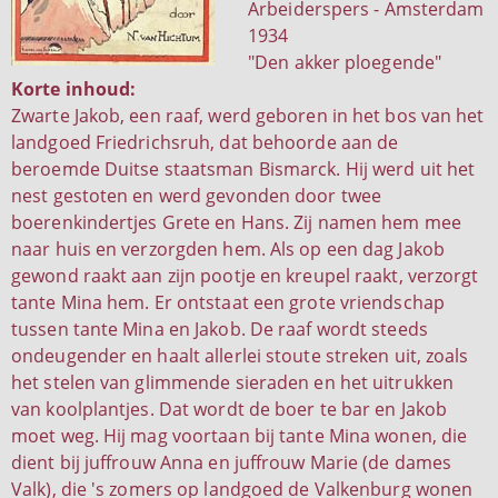
Arbeiderspers - Amsterdam
1934
"Den akker ploegende"
Korte inhoud:
Zwarte Jakob, een raaf, werd geboren in het bos van het
landgoed Friedrichsruh, dat behoorde aan de
beroemde Duitse staatsman Bismarck. Hij werd uit het
nest gestoten en werd gevonden door twee
boerenkindertjes Grete en Hans. Zij namen hem mee
naar huis en verzorgden hem. Als op een dag Jakob
gewond raakt aan zijn pootje en kreupel raakt, verzorgt
tante Mina hem. Er ontstaat een grote vriendschap
tussen tante Mina en Jakob. De raaf wordt steeds
ondeugender en haalt allerlei stoute streken uit, zoals
het stelen van glimmende sieraden en het uitrukken
van koolplantjes. Dat wordt de boer te bar en Jakob
moet weg. Hij mag voortaan bij tante Mina wonen, die
dient bij juffrouw Anna en juffrouw Marie (de dames
Valk), die 's zomers op landgoed de Valkenburg wonen