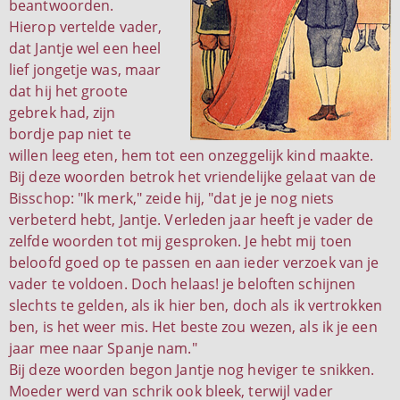
beantwoorden.
Hierop vertelde vader,
dat Jantje wel een heel
lief jongetje was, maar
dat hij het groote
gebrek had, zijn
bordje pap niet te
willen leeg eten, hem tot een onzeggelijk kind maakte.
Bij deze woorden betrok het vriendelijke gelaat van de
Bisschop: "Ik merk," zeide hij, "dat je je nog niets
verbeterd hebt, Jantje. Verleden jaar heeft je vader de
zelfde woorden tot mij gesproken. Je hebt mij toen
beloofd goed op te passen en aan ieder verzoek van je
vader te voldoen. Doch helaas! je beloften schijnen
slechts te gelden, als ik hier ben, doch als ik vertrokken
ben, is het weer mis. Het beste zou wezen, als ik je een
jaar mee naar Spanje nam."
Bij deze woorden begon Jantje nog heviger te snikken.
Moeder werd van schrik ook bleek, terwijl vader