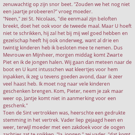
zenuwachtig op zijn snor beet. "Zouden we het nog niet
een jaartje probeeren?" vroeg moeder.
"Neen," zei St. Nicolaas, "die eenmaal zijn beloften
breekt, doet het ook voor de tweede maal. Maar U hoeft
niet te schrikken, hij zal het bij mij wel goed hebben en
gezelschap heeft hij ook onderweg, want al drie en
twintig kinderen heb ik besloten mee te nemen. Dus
Mevrouw en Mijnheer, morgen middag komt Zwarte
Piet en ik de jongen halen. Wij gaan dan meteen naar de
boot en U kunt intusschen wat kleertjes voor hem
inpakken, ik zeg u tevens goeden avond, daar ik zeer
veel haast heb. Ik moet nog naar vele kinderen
geschenken brengen. Kom, Pieter, neem je zak maar
weer op, Jantje komt niet in aanmerking voor een
geschenk."
Toen de Sint vertrokken was, heerschte een gedrukte
stemming in het vertrek. Vader liep gejaagd heen en
weer, terwijl moeder met een zakdoek voor de oogen
zachtjes zat te snikken. "Ja, jongen," zei vader, "dat komt