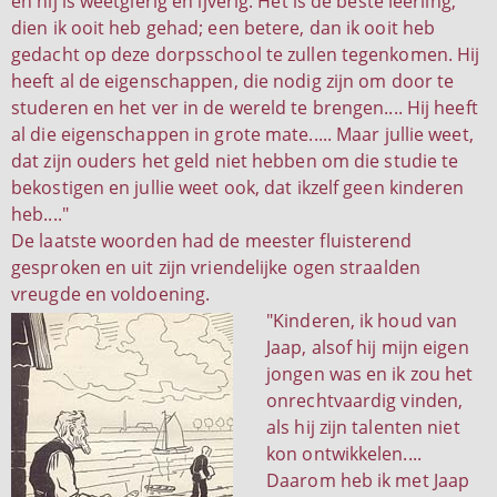
en hij is weetgierig en ijverig. Het is de beste leerling,
dien ik ooit heb gehad; een betere, dan ik ooit heb
gedacht op deze dorpsschool te zullen tegenkomen. Hij
heeft al de eigenschappen, die nodig zijn om door te
studeren en het ver in de wereld te brengen.... Hij heeft
al die eigenschappen in grote mate..... Maar jullie weet,
dat zijn ouders het geld niet hebben om die studie te
bekostigen en jullie weet ook, dat ikzelf geen kinderen
heb...."
De laatste woorden had de meester fluisterend
gesproken en uit zijn vriendelijke ogen straalden
vreugde en voldoening.
"Kinderen, ik houd van
Jaap, alsof hij mijn eigen
jongen was en ik zou het
onrechtvaardig vinden,
als hij zijn talenten niet
kon ontwikkelen....
Daarom heb ik met Jaap