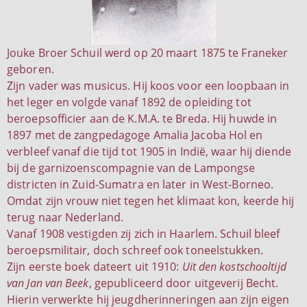
Jouke Broer Schuil werd op 20 maart 1875 te Franeker
geboren.
Zijn vader was musicus. Hij koos voor een loopbaan in
het leger en volgde vanaf 1892 de opleiding tot
beroepsofficier aan de K.M.A. te Breda. Hij huwde in
1897 met de zangpedagoge Amalia Jacoba Hol en
verbleef vanaf die tijd tot 1905 in Indië, waar hij diende
bij de garnizoenscompagnie van de Lampongse
districten in Zuid-Sumatra en later in West-Borneo.
Omdat zijn vrouw niet tegen het klimaat kon, keerde hij
terug naar Nederland.
Vanaf 1908 vestigden zij zich in Haarlem. Schuil bleef
beroepsmilitair, doch schreef ook toneelstukken.
Zijn eerste boek dateert uit 1910:
Uit den kostschooltijd
van Jan van Beek
, gepubliceerd door uitgeverij Becht.
Hierin verwerkte hij jeugdherinneringen aan zijn eigen