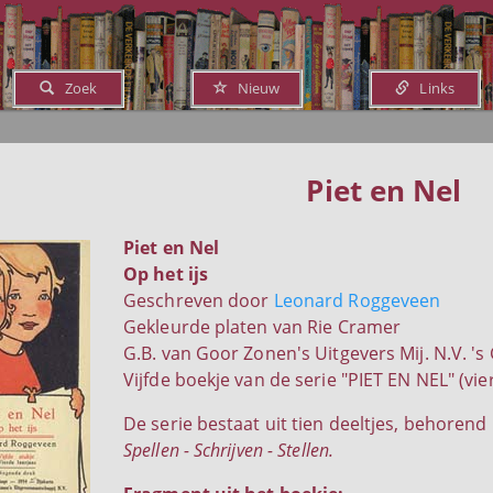
Zoek
Nieuw
Links
Piet en Nel
Piet en Nel
Op het ijs
Geschreven door
Leonard Roggeveen
Gekleurde platen van Rie Cramer
G.B. van Goor Zonen's Uitgevers Mij. N.V. '
Vijfde boekje van de serie "PIET EN NEL" (vie
De serie bestaat uit tien deeltjes, behorend
Spellen - Schrijven - Stellen.