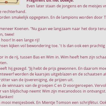
Fragment uit het boekje:
Even later staan de jongens en de meisjes vro
e rechterhand.
rden smakelijk opgegeten. En de lampions worden door To
t meneer Koenen. "Nu gaan we langzaam naar het dorp terug
n, twee!
hoor! In een lange rij!
en kijken vol bewondering toe. 't Is dan ook een prachtig gez
or in de rij, tussen Bas en Wim in. Wim heeft hem zijn scha
eten.
eft hij gezegd. "Jij hebt de prijs gewonnen. En daarom moet j
ntewerf worden de kaarsjes uitgeblazen en de schaatsen a
zitter van de ijsvereniging, de prijzen uit.
n de winnaars van de groepen C en D voorgeroepen. Vervo
 van blijdschap neemt Wim zijn mecanodoos in ontvangst. Hij
danken!
en mooi meisjesboek. En Mientje Tomson een schrijfétui. Ook 