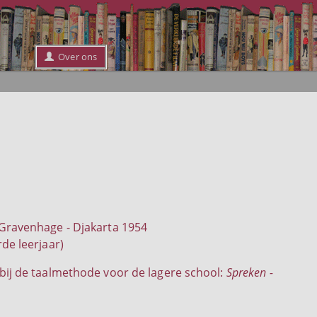
Over ons
s Gravenhage - Djakarta 1954
rde leerjaar)
 bij de taalmethode voor de lagere school:
Spreken -