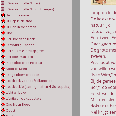
Overzicht (alle Strips)
Overzicht (alle Schoolboekjes)
lampion in d
Beloonde moed
De koeken wo
Bij Bep in de stad
natuurlijk!
Bij Bob in de bergen
"Ziezo!" zeg
Bloei
Een, twee! Ee
Het Boeiende Boek
Daar gaan ze 
Eenvoudig Schoon
De grote mens
Het huis met de trapgevel
zweven.
Het boek van Lies
Piet loopt vo
In de bloeiende Perelaar
van willen w
Koos en Kees
"Nee Wim," he
Langs Bloemenpaden
Bij de gemee
Leesboek voor de Volksschool
Berg, de voor
Leesboekje (Jan Ligthart en H.Scheepstra)
Licht en Leven
Eérst worde
Lientje bij de kabouters
Met een kleur
Ons Eigen Boek
dokter te be
Oogst
Nel krijgt e