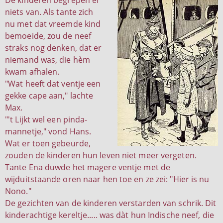
De kinderen begrepen er
niets van. Als tante zich
nu met dat vreemde kind
bemoeide, zou de neef
straks nog denken, dat er
niemand was, die hèm
kwam afhalen.
"Wat heeft dat ventje een
gekke cape aan," lachte
Max.
"'t Lijkt wel een pinda-
mannetje," vond Hans.
Wat er toen gebeurde,
zouden de kinderen hun leven niet meer vergeten.
Tante Ena duwde het magere ventje met de
wijduitstaande oren naar hen toe en ze zei: "Hier is nu
Nono."
De gezichten van de kinderen verstarden van schrik. Dit
kinderachtige kereltje..... was dàt hun Indische neef, die