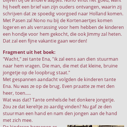
blijven bij de andere aapjes. Nono vindt het goed, want
hij heeft een brief van zijn ouders ontvangen, waarin zij
schrijven dat ze spoedig voorgoed naar Holland komen.
Met Pasen zal Nono nu bij de Kortenaertjes komen
logeren en als verrassing voor hem hebben de kinderen
een hondje voor hem gekocht, die ook Jimmy zal heten.
Dat zal een fijne vakantie gaan worden!
Fragment uit het boek:
"Wacht," zei tante Ena, "ik zal eens aan dien stuurman
naar hem vragen. Die man, die met dat kleine, bruine
jongetje op de loopbrug staat."
Met gespannen aandacht volgden de kinderen tante
Ena. Nu was ze op de brug. Even praatte ze met den
heer, toen.....
Wat was dat? Tante omhelsde het donkere jongetje.
Zou ze dat kereltje zo aardig vinden? Nu gaf ze den
stuurman een hand en nam den jongen aan de hand
met zich mee.