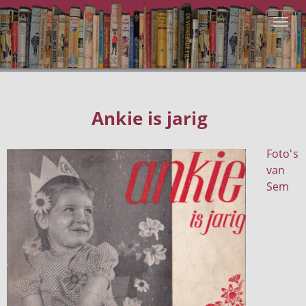
Ankie is jarig
Foto's
van
Sem