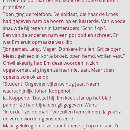
Em beefde op haar benen. Maar de andere soldaten
grinnikten.
Toen ging de telefoon. De soldaat, die haar de kroes
had gegeven nam de hoorn op en luisterde. Van woede
snauwde hij tegen zijn kameraden: "Schrijf op".
Een van de anderen nam een potlood en schreef. En
wat Em eruit opmaakte was dit:
"Jongeman. Lang. Mager. Donkere krullen. Grijze ogen.
Meest gekleed in korte broek, open hemd, wollen vest."
Onwillekeurig had Em deze woorden in zich
opgenomen, al gingen ze haar niet aan. Maar toen
opeens schrok ze op.
"Student. Ongeveer vijfentwintig jaar. Naam
waarschijnlijk: Johan Koppenol."
Ja. Koppenol! Dat zei hij. Em keek star op het blad
papier. Ze had bijna een gil gegeven. Want:
"In orde," zei de man, "we zullen hem vinden. Ja
gewisz,
de veren worden geïnspecteerd."
Maar gelukkig hield ze haar lippen stijf op mekaar. Ze