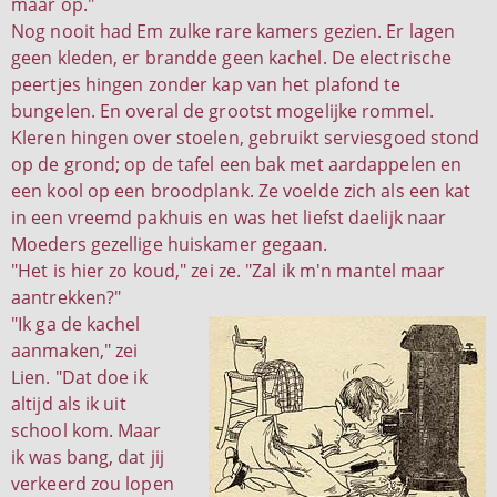
maar op."
Nog nooit had Em zulke rare kamers gezien. Er lagen
geen kleden, er brandde geen kachel. De electrische
peertjes hingen zonder kap van het plafond te
bungelen. En overal de grootst mogelijke rommel.
Kleren hingen over stoelen, gebruikt serviesgoed stond
op de grond; op de tafel een bak met aardappelen en
een kool op een broodplank. Ze voelde zich als een kat
in een vreemd pakhuis en was het liefst daelijk naar
Moeders gezellige huiskamer gegaan.
"Het is hier zo koud," zei ze. "Zal ik m'n mantel maar
aantrekken?"
"Ik ga de kachel
aanmaken," zei
Lien. "Dat doe ik
altijd als ik uit
school kom. Maar
ik was bang, dat jij
verkeerd zou lopen