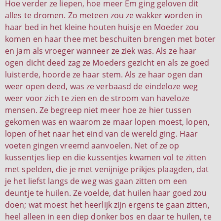
Hoe verder ze liepen, hoe meer Em ging geloven dit
alles te dromen. Zo meteen zou ze wakker worden in
haar bed in het kleine houten huisje en Moeder zou
komen en haar thee met beschuiten brengen met boter
en jam als vroeger wanneer ze ziek was. Als ze haar
ogen dicht deed zag ze Moeders gezicht en als ze goed
luisterde, hoorde ze haar stem. Als ze haar ogen dan
weer open deed, was ze verbaasd de eindeloze weg
weer voor zich te zien en de stroom van haveloze
mensen. Ze begreep niet meer hoe ze hier tussen
gekomen was en waarom ze maar lopen moest, lopen,
lopen of het naar het eind van de wereld ging. Haar
voeten gingen vreemd aanvoelen. Net of ze op
kussentjes liep en die kussentjes kwamen vol te zitten
met spelden, die je met venijnige prikjes plaagden, dat
je het liefst langs de weg was gaan zitten om een
deuntje te huilen. Ze voelde, dat huilen haar goed zou
doen; wat moest het heerlijk zijn ergens te gaan zitten,
heel alleen in een diep donker bos en daar te huilen, te