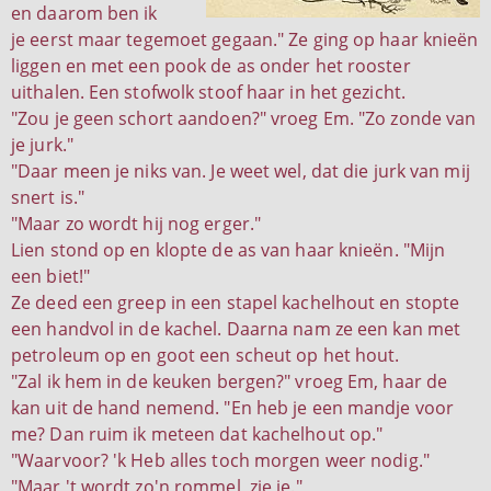
en daarom ben ik
je eerst maar tegemoet gegaan." Ze ging op haar knieën
liggen en met een pook de as onder het rooster
uithalen. Een stofwolk stoof haar in het gezicht.
"Zou je geen schort aandoen?" vroeg Em. "Zo zonde van
je jurk."
"Daar meen je niks van. Je weet wel, dat die jurk van mij
snert is."
"Maar zo wordt hij nog erger."
Lien stond op en klopte de as van haar knieën. "Mijn
een biet!"
Ze deed een greep in een stapel kachelhout en stopte
een handvol in de kachel. Daarna nam ze een kan met
petroleum op en goot een scheut op het hout.
"Zal ik hem in de keuken bergen?" vroeg Em, haar de
kan uit de hand nemend. "En heb je een mandje voor
me? Dan ruim ik meteen dat kachelhout op."
"Waarvoor? 'k Heb alles toch morgen weer nodig."
"Maar 't wordt zo'n rommel, zie je."