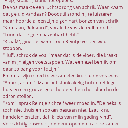
"Piep, kraak!!", klonk het opeens.
De vos maakte een luchtsprong van schrik. Waar kwam
dat geluid vandaan? Doodstil stond hij te luisteren,
maar hoorde alleen zijn eigen hart bonzen van schrik.
"Kom aan, Reinaard", sprak de vos zichzelf moed in.
"Toon dat je geen hazenhart hebt."
"Kraak!", ging het weer, toen Reintje verder wou
stappen.
"Hu!", schrok de vos, "maar dat is de vloer, die kraakt
van mijn eigen voetstappen. Wat een ezel ben ik, om
daar zo bang voor te zijn!"
En om al zijn moed te verzamelen kuchte de vos eens:
"Ahum, ahum!". Maar het klonk akelig hol in het lege
huis en een griezelige echo deed hem het bloed in de
adren stollen.
"Kom", sprak Reintje zichzelf weer moed in. "De heks is
toch niet thuis en spoken bestaan niet. Laat ik nu
handelen en zien, dat ik iets van mijn gading vind".
Voorzichtig duwde hij de deur open en trad de kamer