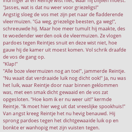
indringer af en Reintje wist niet, waar hij blijven moest.
"Jasses, wat is dat nu weer voor griezeligs!"
Angstig sloeg de vos met zijn pet naar de fladderende
vleermuizen. "Ga weg, griezelige beesten, ga weg!",
schreeuwde hij. Maar hoe meer tumult hij maakte, des
te woedender werden ook de vleermuizen. Ze vlogen
pardoes tegen Reintjes snuit en deze wist niet, hoe
gauw hij de kamer uit moest komen. Vol schrik draafde
de vos de gang op.
"Klap!"
"Alle boze vleermuizen nog an toe!", jammerde Reintje.
"Nu waait dat verdraaide luik nog dicht ook!" Ja, nu was
het luik, waar Reintje door naar binnen geklommen
was, met een smak dicht gewaaid en de vos zat
opgesloten. "Hoe kom ik er nu weer uit!" kermde
Reintje. "Ik moet hier weg uit dat vreeslijke spookhuis!"
Van angst kreeg Reintje het nu hevig benauwd. Hij
sprong pardoes tegen het dichtgewaaide luik op en
bonkte er wanhopig met zijn vuisten tegen.