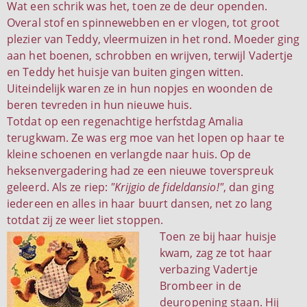
Wat een schrik was het, toen ze de deur openden.
Overal stof en spinnewebben en er vlogen, tot groot
plezier van Teddy, vleermuizen in het rond. Moeder ging
aan het boenen, schrobben en wrijven, terwijl Vadertje
en Teddy het huisje van buiten gingen witten.
Uiteindelijk waren ze in hun nopjes en woonden de
beren tevreden in hun nieuwe huis.
Totdat op een regenachtige herfstdag Amalia
terugkwam. Ze was erg moe van het lopen op haar te
kleine schoenen en verlangde naar huis. Op de
heksenvergadering had ze een nieuwe toverspreuk
geleerd. Als ze riep:
"Krijgio de fideldansio!"
, dan ging
iedereen en alles in haar buurt dansen, net zo lang
totdat zij ze weer liet stoppen.
Toen ze bij haar huisje
kwam, zag ze tot haar
verbazing Vadertje
Brombeer in de
deuropening staan. Hij