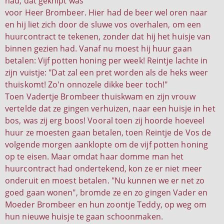
had, dat geknipt was
voor Heer Brombeer. Hier had de beer wel oren naar
en hij liet zich door de sluwe vos overhalen, om een
huurcontract te tekenen, zonder dat hij het huisje van
binnen gezien had. Vanaf nu moest hij huur gaan
betalen: Vijf potten honing per week! Reintje lachte in
zijn vuistje: "Dat zal een pret worden als de heks weer
thuiskomt! Zo'n onnozele dikke beer toch!"
Toen Vadertje Brombeer thuiskwam en zijn vrouw
vertelde dat ze gingen verhuizen, naar een huisje in het
bos, was zij erg boos! Vooral toen zij hoorde hoeveel
huur ze moesten gaan betalen, toen Reintje de Vos de
volgende morgen aanklopte om de vijf potten honing
op te eisen. Maar omdat haar domme man het
huurcontract had ondertekend, kon ze er niet meer
onderuit en moest betalen. "Nu kunnen we er net zo
goed gaan wonen", bromde ze en zo gingen Vader en
Moeder Brombeer en hun zoontje Teddy, op weg om
hun nieuwe huisje te gaan schoonmaken.