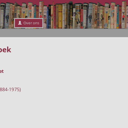
Over ons
oek
et
884-1975)