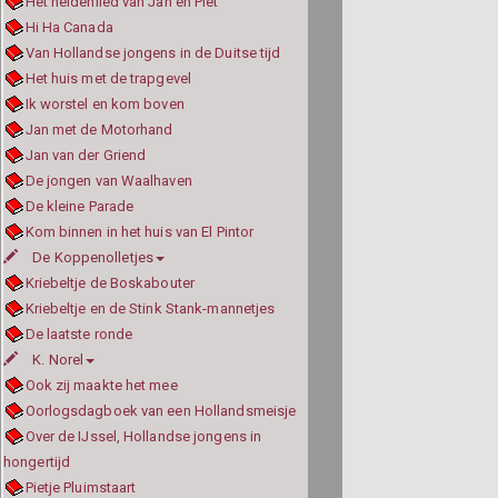
Het heldenlied van Jan en Piet
Hi Ha Canada
Van Hollandse jongens in de Duitse tijd
Het huis met de trapgevel
Ik worstel en kom boven
Jan met de Motorhand
Jan van der Griend
De jongen van Waalhaven
De kleine Parade
Kom binnen in het huis van El Pintor
De Koppenolletjes
Kriebeltje de Boskabouter
Kriebeltje en de Stink Stank-mannetjes
De laatste ronde
K. Norel
Ook zij maakte het mee
Oorlogsdagboek van een Hollandsmeisje
Over de IJssel, Hollandse jongens in
hongertijd
Pietje Pluimstaart