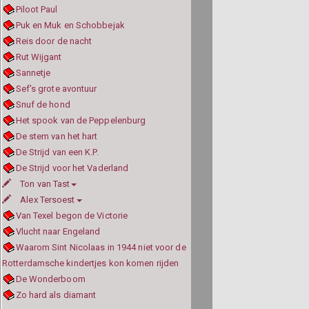
Piloot Paul
Puk en Muk en Schobbejak
Reis door de nacht
Rut Wijgant
Sannetje
Sef's grote avontuur
Snuf de hond
Het spook van de Peppelenburg
De stem van het hart
De Strijd van een K.P.
De Strijd voor het Vaderland
Ton van Tast
Alex Tersoest
Van Texel begon de Victorie
Vlucht naar Engeland
Waarom Sint Nicolaas in 1944 niet voor de
Rotterdamsche kindertjes kon komen rijden
De Wonderboom
Zo hard als diamant