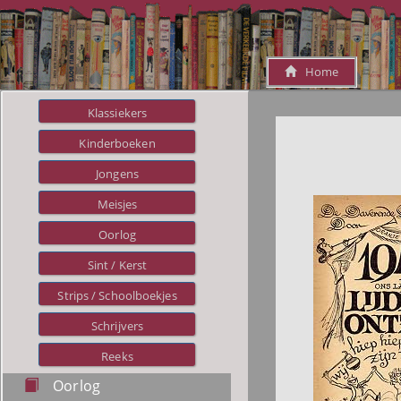
Home
Klassiekers
Kinderboeken
Jongens
Meisjes
Oorlog
Sint / Kerst
Strips / Schoolboekjes
Schrijvers
Reeks
Oorlog