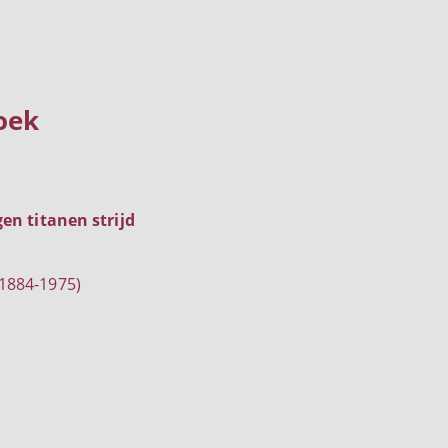
oek
gen titanen strijd
1884-1975)