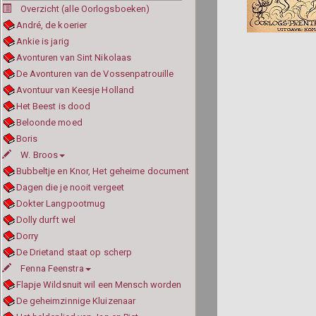
Overzicht (alle Oorlogsboeken)
André, de koerier
Ankie is jarig
Avonturen van Sint Nikolaas
De Avonturen van de Vossenpatrouille
Avontuur van Keesje Holland
Het Beest is dood
Beloonde moed
Boris
W. Broos
Bubbeltje en Knor, Het geheime document
Dagen die je nooit vergeet
Dokter Langpootmug
Dolly durft wel
Dorry
De Drietand staat op scherp
Fenna Feenstra
Flapje Wildsnuit wil een Mensch worden
De geheimzinnige Kluizenaar