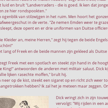
 luid en brult "Landverraders - die is goed. Ik ken dat jonge
en ze hier rondspookten."
n ogenblik van stilzwijgen in het ruim. Men hoort het gonz
weergeschut in de verte. "Ze nemen Emden weer te grazen,
sleept, deze opent en er drie uniformen van Duitse officiere
die Kleider an, meine Herren," zegt hij tegen de beide Eng
 schön!"
et lang of Freek en de beide mannen zijn gekleed als Duitse
" zegt Freek met een spotlach en steekt zijn hand in de hoog
e King!" antwoorden de anderen met militair saluut. Dick k
llie lijken rasechte moffen," brult hij.
h neer op de kist, steekt een sigaret op en richt zich weer t
angetrokken hebben? Ik zal het je meteen maar zeggen. Om 
Dick wringt zich in zijn to
vervolgt: "Wij rijden in ee