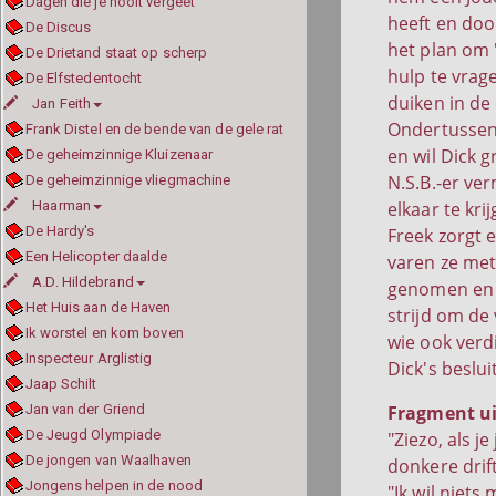
Dagen die je nooit vergeet
heeft en doo
De Discus
het plan om "
De Drietand staat op scherp
hulp te vrag
De Elfstedentocht
duiken in de
Jan Feith
Ondertussen 
Frank Distel en de bende van de gele rat
en wil Dick g
De geheimzinnige Kluizenaar
N.S.B.-er ve
De geheimzinnige vliegmachine
Haarman
elkaar te kr
De Hardy's
Freek zorgt 
Een Helicopter daalde
varen ze met
A.D. Hildebrand
genomen en d
Het Huis aan de Haven
strijd om de 
Ik worstel en kom boven
wie ook verd
Inspecteur Arglistig
Dick's beslui
Jaap Schilt
Jan van der Griend
Fragment ui
De Jeugd Olympiade
"Ziezo, als j
De jongen van Waalhaven
donkere drif
Jongens helpen in de nood
"Ik wil niet