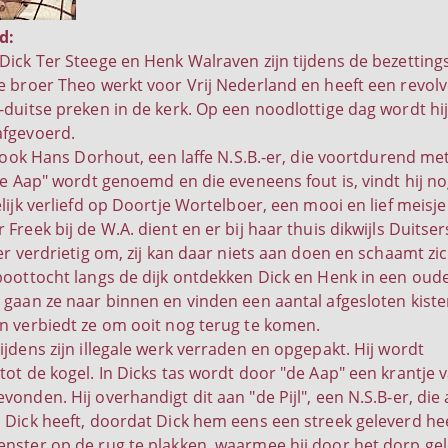
d:
Dick Ter Steege en Henk Walraven zijn tijdens de bezettings
e broer Theo werkt voor Vrij Nederland en heeft een revolv
-duitse preken in de kerk. Op een noodlottige dag wordt h
afgevoerd.
t ook Hans Dorhout, een laffe N.S.B.-er, die voortdurend met
"de Aap" wordt genoemd en die eveneens fout is, vindt hij no
lijk verliefd op Doortje Wortelboer, een mooi en lief meisj
Freek bij de W.A. dient en er bij haar thuis dikwijls Duitser
er verdrietig om, zij kan daar niets aan doen en schaamt zic
boottocht langs de dijk ontdekken Dick en Henk in een oude p
 gaan ze naar binnen en vinden een aantal afgesloten kist
n verbiedt ze om ooit nog terug te komen.
ijdens zijn illegale werk verraden en opgepakt. Hij wordt
ot de kogel. In Dicks tas wordt door "de Aap" een krantje v
onden. Hij overhandigt dit aan "de Pijl", een N.S.B-er, die 
 Dick heeft, doordat Dick hem eens een streek geleverd he
nster op de rug te plakken, waarmee hij door het dorp ge