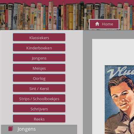
Home
Klassiekers
Kinderboeken
Jongens
Meisjes
Oorlog
Sint / Kerst
Strips / Schoolboekjes
Schrijvers
Reeks
Jongens