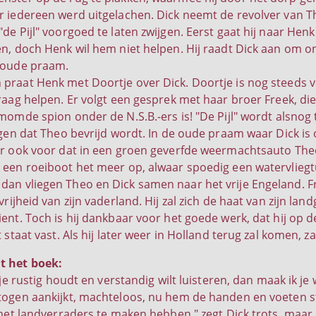
r iedereen werd uitgelachen. Dick neemt de revolver van 
de Pijl" voorgoed te laten zwijgen. Eerst gaat hij naar Henk
en, doch Henk wil hem niet helpen. Hij raadt Dick aan om o
 oude praam.
praat Henk met Doortje over Dick. Doortje is nog steeds v
raag helpen. Er volgt een gesprek met haar broer Freek, die 
rmomde spion onder de N.S.B.-ers is! "De Pijl" wordt alsno
ijgen dat Theo bevrijd wordt. In de oude praam waar Dick i
er ook voor dat in een groen geverfde weermachtsauto The
 een roeiboot het meer op, alwaar spoedig een watervliegtu
an vliegen Theo en Dick samen naar het vrije Engeland. Free
vrijheid van zijn vaderland. Hij zal zich de haat van zijn la
ient. Toch is hij dankbaar voor het goede werk, dat hij op 
t staat vast. Als hij later weer in Holland terug zal komen, 
t het boek:
e je rustig houdt en verstandig wilt luisteren, dan maak ik j
togen aankijkt, machteloos, nu hem de handen en voeten s
s met landverraders te maken hebben," zegt Dick trots, maar 