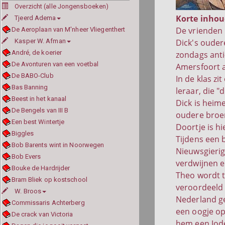
Overzicht (alle Jongensboeken)
Korte inhou
Tjeerd Adema
De vrienden 
De Aeroplaan van M'nheer Vliegenthert
Kasper W. Afman
Dick's ouder
André, de koerier
zondags anti
De Avonturen van een voetbal
Amersfoort 
De BABO-Club
In de klas zi
Bas Banning
leraar, die 
Beest in het kanaal
Dick is heime
De Bengels van III B
oudere broer 
Een best Wintertje
Doortje is hi
Biggles
Tijdens een 
Bob Barents wint in Noorwegen
Nieuwsgierig
Bob Evers
verdwijnen e
Bouke de Hardrijder
Theo wordt t
Bram Bliek op kostschool
veroordeeld t
W. Broos
Nederland gev
Commissaris Achterberg
een oogje op
De crack van Victoria
hem een Jode