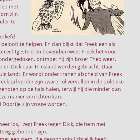
Theo met
 om zijn
nder te
erliefd
belooft te helpen. En dan blijkt dat Freek een als
g terechtgesteld en bovendien weet Freek het voor
s ondergedoken, ontmoet hij zijn broer Theo weer.
o en Dick naar Friesland worden gebracht. Daar
ig landt. Er wordt onder tranen afscheid van Freek
k zal verder zijn zware rol vervullen in de politieke
ndgenoten op de hals halen, terwijl hij die minder dan
deze manier verrichten kan.
zal Doortje zijn vrouw worden.
e weer los," zegt Freek tegen Dick, die hem met
tevig gebonden zijn.
met een stem, die desondanks lichtelijk beeft.