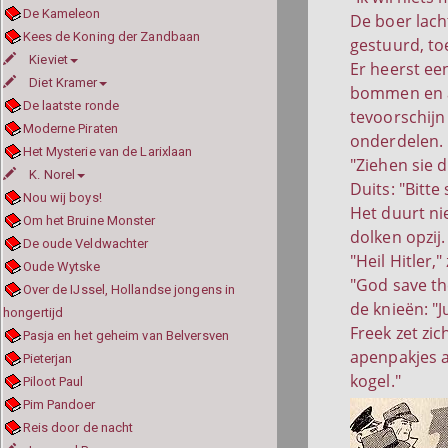
De Kameleon
De boer lacht
Kees de Koning der Zandbaan
gestuurd, to
Kieviet
Er heerst ee
Diet Kramer
bommen en af
De laatste ronde
tevoorschijn 
Moderne Piraten
onderdelen.
Het Mysterie van de Larixlaan
"Ziehen sie 
K. Norel
Duits: "Bitte
Nou wij boys!
Het duurt ni
Om het Bruine Monster
dolken opzij.
De oude Veldwachter
"Heil Hitler,
Oude Wytske
"God save th
Over de IJssel, Hollandse jongens in
de knieën: "Ju
hongertijd
Freek zet zic
Pasja en het geheim van Belversven
apenpakjes a
Pieterjan
kogel."
Piloot Paul
Pim Pandoer
Reis door de nacht