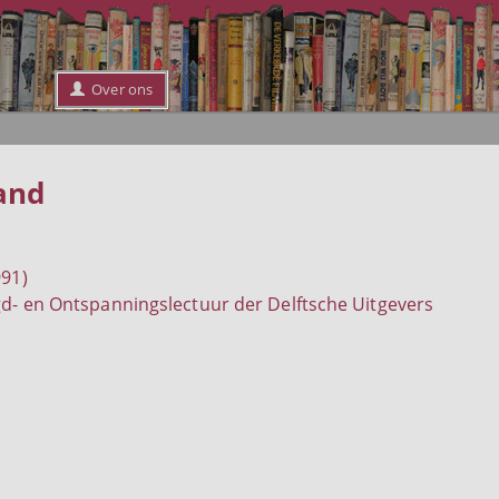
Over ons
and
991)
d- en Ontspanningslectuur der Delftsche Uitgevers