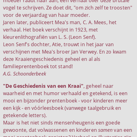
moeder raadt haar aan, een verhaal over deze brutale
vogel te schrijven. Ze doet dit, "om zich zelf te troosten"
voor de verjaardag van haar moeder.
Jaren later, publiceert Mea's man, C. A. Mees, het
verhaal. Het boek verschijnt in 1923, met
kleurenlithografiën van L. S. (Leon Senf).
Leon Senf's dochter, Atie, trouwt in het jaar van
verschijnen met Mea's broer Jan Verwey. En zo kwam
deze Kraaiengeschiedenis geheel en al als
familieprentenboek tot stand!
A.G. Schoonderbeek
"De Geschiedenis van een Kraai"
, geheel naar
waarheid en met humor verhaald en getekend, is een
mooi en bijzonder prentenboek - voor kinderen meer
een kijk - en vóórleesboek (vanwege taalgebruik en
getekende letters).
Maar is het niet sinds mensenheugenis een goede
gewoonte, dat volwassenen en kinderen
samen
van een