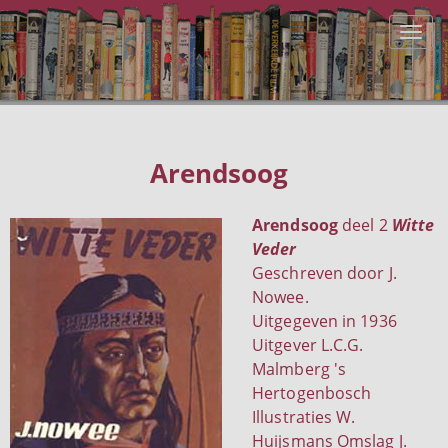
Arendsoog
Arendsoog
deel 2
Witte
Veder
Geschreven door J.
Nowee.
Uitgegeven in 1936
Uitgever L.C.G.
Malmberg 's
Hertogenbosch
Illustraties W.
Huijsmans Omslag J.