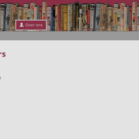
Over ons
rs
n