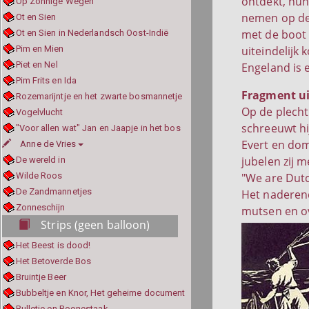
ontdekt, hun
Op Zonnige Wegen
nemen op de 
Ot en Sien
met de boot
Ot en Sien in Nederlandsch Oost-Indië
Pim en Mien
uiteindelijk 
Piet en Nel
Engeland is e
Pim Frits en Ida
Fragment ui
Rozemarijntje en het zwarte bosmannetje
Op de plecht
Vogelvlucht
schreeuwt hi
"Voor allen wat" Jan en Jaapje in het bos
Evert en dom
Anne de Vries
jubelen zij 
De wereld in
Wilde Roos
"We are Dutc
De Zandmannetjes
Het naderend
Zonneschijn
mutsen en ov
Strips (geen balloon)
Het Beest is dood!
Het Betoverde Bos
Bruintje Beer
Bubbeltje en Knor, Het geheime document
Bulletje en Boonestaak