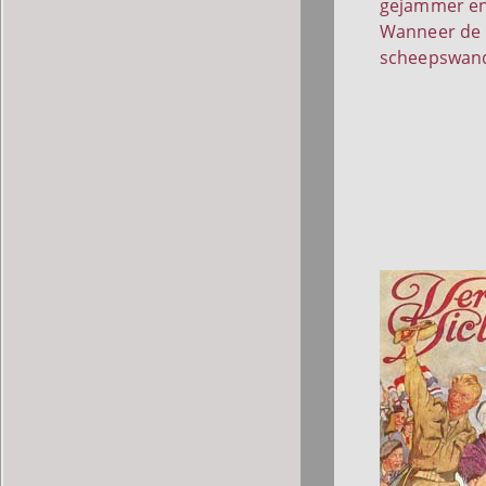
gejammer en 
Wanneer de r
scheepswand.