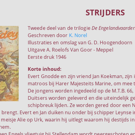
STRIJDERS
Tweede deel van de trilogie
De Engelandvaarder
Geschreven door
K. Norel
Illustraties en omslag van G. D. Hoogendoorn
Uitgave A. Roelofs Van Goor - Meppel
Eerste druk 1946
Korte inhoud:
Evert Gnodde en zijn vriend Jan Koekman, zijn
matroos bij Harer Majesteits Marine, om mee t
De jongens worden ingedeeld op de M.T.B. 66,
Duitsers worden geleverd en die uiteindelijk ge
schipbreuk lijden. Ze worden gered door een N
 brengt. Evert en Jan duiken nu onder bij schipper Leynse i
n meisje Alie op Urk, waarin hij uitlegt waarom hij destijds in
 hem.
en Engels vliegtuig bij Stellendam wordt neergeschoten en