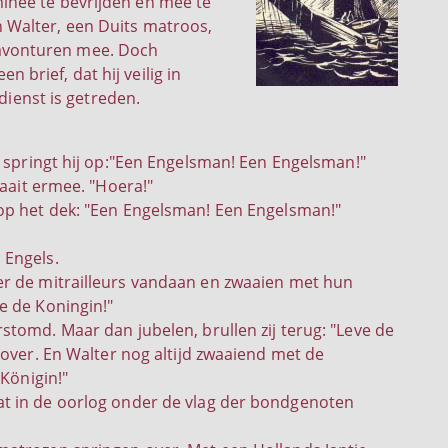
inee te bevrijden en mee te
 Walter, een Duits matroos,
avonturen mee. Doch
n brief, dat hij veilig in
dienst is getreden.
g springt hij op:"Een Engelsman! Een Engelsman!"
waait ermee. "Hoera!"
 op het dek: "Een Engelsman! Een Engelsman!"
 Engels.
er de mitrailleurs vandaan en zwaaien met hun
e de Koningin!"
stomd. Maar dan jubelen, brullen zij terug: "Leve de
 over. En Walter nog altijd zwaaiend met de
 Königin!"
at in de oorlog onder de vlag der bondgenoten