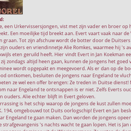
d:
, een Urkervissersjongen, vist met zijn vader en broer op h
ekt. Een moeilijke tijd breekt aan. Evert vaart vaak naar d
n graan. Tot zijn afschuw wordt de botter door de Duitser
 zijn ouders en vriendinnetje Alie Romkes, waarmee hij 's a
dikwijls eten geruild heeft. Hier vindt Evert in Jan Koekma
 zij zondags altijd heen gaan, kunnen de jongens het goed v
minee wordt opgepakt en meegevoerd. Als er dan op de boe
d ontkomen, besluiten de jongens naar Engeland te vluch
ten ze wel een offer brengen: Ze treden in Duitse dienst
m naar Engeland te ontsnappen is er niet. Zelfs Everts oude
n ouders. Alie echter blijft in Evert geloven.
errassing is het schip waarop de jongens de kust zullen 
K. 194, omgebouwd tot Duits oorlogschip! Evert en Jan bes
aar Engeland te gaan maken. Dan worden de jongens opeen
 strafgevangenis 's nachts wacht te gaan lopen. Het is Ja