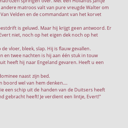
matrozen springen over. Met een Hollands Jantje
 andere matroos valt van pure vreugde Walter om
 Van Velden en de commandant van het korvet
tdrift is geluwd. Maar hij krijgt geen antwoord. Er
Evert niet, noch op het eigen dek noch op het
e vloer, bleek, slap. Hij is flauw gevallen.
 en twee nachten is hij aan één stuk in touw
uit heeft hij naar Engeland gevaren. Heeft u een
 dominee naast zijn bed.
an boord wel van hem denken....
 die een schip uit de handen van de Duitsers heeft
 gebracht heeft! Je verdient een lintje, Evert!"