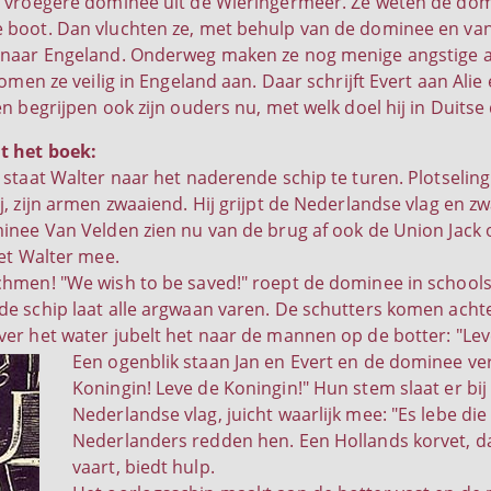
 vroegere dominee uit de Wieringermeer. Ze weten de dom
boot. Dan vluchten ze, met behulp van de dominee en van
 naar Engeland. Onderweg maken ze nog menige angstige 
komen ze veilig in Engeland aan. Daar schrijft Evert aan Alie ee
n begrijpen ook zijn ouders nu, met welk doel hij in Duitse 
t het boek:
 staat Walter naar het naderende schip te turen. Plotselin
j, zijn armen zwaaiend. Hij grijpt de Nederlandse vlag en z
inee Van Velden zien nu van de brug af ook de Union Jack
met Walter mee.
hmen! "We wish to be saved!" roept de dominee in schools
e schip laat alle argwaan varen. De schutters komen acht
er het water jubelt het naar de mannen op de botter: "Lev
Een ogenblik staan Jan en Evert en de dominee ver
Koningin! Leve de Koningin!" Hun stem slaat er bij
Nederlandse vlag, juicht waarlijk mee: "Es lebe die
Nederlanders redden hen. Een Hollands korvet, d
vaart, biedt hulp.