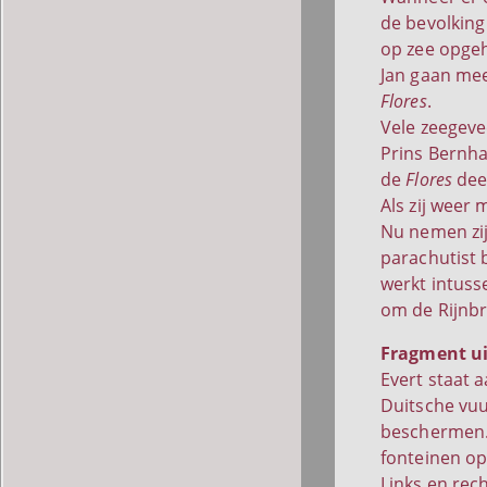
de bevolking
op zee opgeh
Jan gaan me
Flores
.
Vele zeegeve
Prins Bernh
de
Flores
deel
Als zij weer
Nu nemen zij
parachutist 
werkt intuss
om de Rijnbr
Fragment ui
Evert staat a
Duitsche vuu
beschermen.
fonteinen op
Links en rech