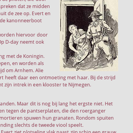
spreken dat ze midden
uit de zee op. Evert en
p de kanonneerboot
 worden hiervoor door
 Op D-day neemt ook
ing met de Koningin.
oepen, en worden als
jd om Arnhem. Alie
rt heeft daar een ontmoeting met haar. Bij de strijd
zijn intrek in een klooster te Nijmegen.
anden. Maar dit is nog bij lang het ergste niet. Het
eren tegen de pantserplaten, die den roerganger
n mortieren spuwen hun granaten. Rondom spuiten
nding slechts de tweede viool speelt.
Evert ziet plotseling vlak naast zijn schip een grauw