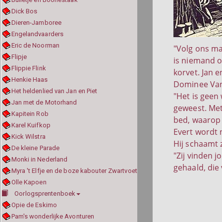
Dick Bos
Dieren-Jamboree
Engelandvaarders
Eric de Noorman
"Volg ons ma
Flipje
is niemand o
Flippie Flink
korvet. Jan 
Henkie Haas
Dominee Van V
Het heldenlied van Jan en Piet
"Het is geen
Jan met de Motorhand
geweest. Met
Kapitein Rob
bed, waarop 
Karel Kuifkop
Evert wordt n
Kick Wilstra
Hij schaamt 
De kleine Parade
"Zij vinden j
Monki in Nederland
gehaald, die 
Myra 't Elfje en de boze kabouter Zwartvoet
Olle Kapoen
Oorlogsprentenboek
Opie de Eskimo
Pam's wonderlijke Avonturen