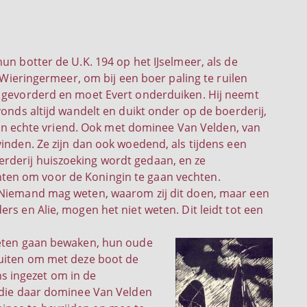
un botter de U.K. 194 op het IJselmeer, als de
e Wieringermeer, om bij een boer paling te ruilen
s gevorderd en moet Evert onderduiken. Hij neemt
vonds altijd wandelt en duikt onder op de boerderij,
n een echte vriend. Ook met dominee Van Velden, van
inden. Ze zijn dan ook woedend, als tijdens een
rderij huiszoeking wordt gedaan, en ze
ten om voor de Koningin te gaan vechten.
! Niemand mag weten, waarom zij dit doen, maar een
rs en Alie, mogen het niet weten. Dit leidt tot een
moeten gaan bewaken, hun oude
luiten om met deze boot de
s ingezet om in de
n die daar dominee Van Velden