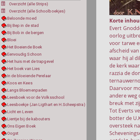
Overzicht (alle Strips)
Overzicht (alle Schoolboekjes)
Beloonde moed
Korte inhou
Bij Bep in de stad
Evert Gnodde
Bij Bob in de bergen
oorlog uitbre
Bloei
voor tarwe e
Het Boeiende Boek
afscheid van
Eenvoudig Schoon
waar hij al 
Het huis met de trapgevel
de kerk waar
Het boek van Lies
razzia de do
In de bloeiende Perelaar
ternauwernoo
Koos en Kees
Daarvoor moe
Langs Bloemenpaden
andere weg o
Leesboek voor de Volksschool
breuk met zij
Leesboekje (Jan Ligthart en H.Scheepstra)
Tot Everts v
Licht en Leven
botter de U.
Lientje bij de kabouters
oversteek n
Ons Eigen Boek
Scheveningse
Oogst