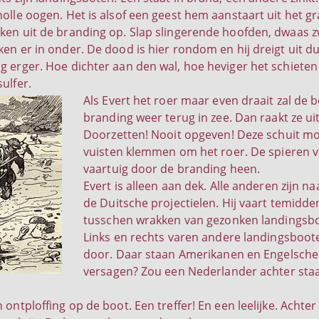
holle oogen. Het is alsof een geest hem aanstaart uit het g
ken uit de branding op. Slap slingerende hoofden, dwaas z
ken er in onder. De dood is hier rondom en hij dreigt uit d
g erger. Hoe dichter aan den wal, hoe heviger het schieten
ulfer.
Als Evert het roer maar even draait zal de 
branding weer terug in zee. Dan raakt ze uit
Doorzetten! Nooit opgeven! Deze schuit mo
vuisten klemmen om het roer. De spieren van
vaartuig door de branding heen.
Evert is alleen aan dek. Alle anderen zijn 
de Duitsche projectielen. Hij vaart temidd
tusschen wrakken van gezonken landingsbote
Links en rechts varen andere landingsboote
door. Daar staan Amerikanen en Engelschen 
versagen? Zou een Nederlander achter staa
 ontploffing op de boot. Een treffer! En een leelijke. Achter 