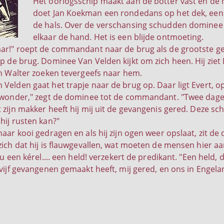
Het oorlogsschip maakt aan de botter vast en de 
doet Jan Koekman een rondedans op het dek, een
de hals. Over de verschansing schudden dominee
elkaar de hand. Het is een blijde ontmoeting.
ar!" roept de commandant naar de brug als de grootste gees
p de brug. Dominee Van Velden kijkt om zich heen. Hij ziet 
en Walter zoeken tevergeefs naar hem.
elden gaat het trapje naar de brug op. Daar ligt Evert, op d
 wonder," zegt de dominee tot de commandant. "Twee dagen
 zijn makker heeft hij mij uit de gevangenis gered. Deze sch
hij rusten kan?"
aar kooi gedragen en als hij zijn ogen weer opslaat, zit de
zich dat hij is flauwgevallen, wat moeten de mensen hier a
ou een kérel.... een held! verzekert de predikant. "Een held,
vijf gevangenen gemaakt heeft, mij gered, en ons in Engeland