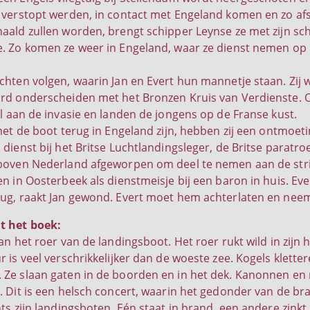
 verstopt werden, in contact met Engeland komen en zo af
aald zullen worden, brengt schipper Leynse ze met zijn sch
e. Zo komen ze weer in Engeland, waar ze dienst nemen o
chten volgen, waarin Jan en Evert hun mannetje staan. Zij
ard onderscheiden met het Bronzen Kruis van Verdienste.
 aan de invasie en landen de jongens op de Franse kust.
 met de boot terug in Engeland zijn, hebben zij een ontmoet
 dienst bij het Britse Luchtlandingsleger, de Britse paratr
boven Nederland afgeworpen om deel te nemen aan de stri
en in Oosterbeek als dienstmeisje bij een baron in huis. Eve
ug, raakt Jan gewond. Evert moet hem achterlaten en neemt 
t het boek:
an het roer van de landingsboot. Het roer rukt wild in zijn h
r is veel verschrikkelijker dan de woeste zee. Kogels klett
 Ze slaan gaten in de boorden en in het dek. Kanonnen e
. Dit is een helsch concert, waarin het gedonder van de bra
ts zijn landingsboten. Eén staat in brand, een andere zinkt. 