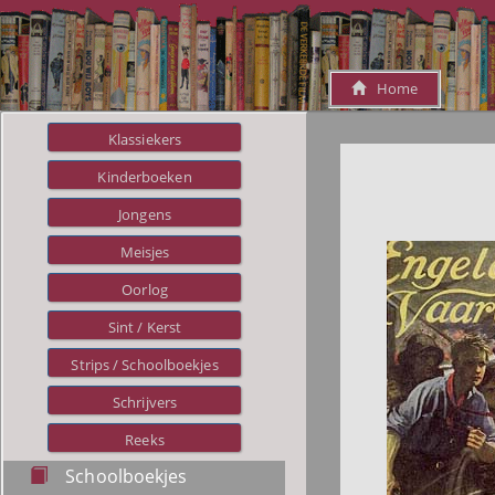
Home
Klassiekers
Kinderboeken
Jongens
Meisjes
Oorlog
Sint / Kerst
Strips / Schoolboekjes
Schrijvers
Reeks
Schoolboekjes