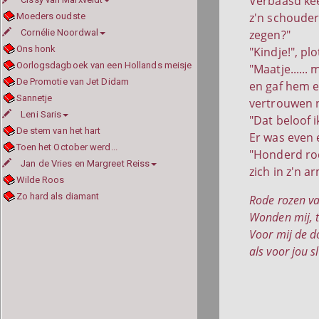
Verbaasd kee
z'n schouder 
Moeders oudste
Cornélie Noordwal
zegen?"
Ons honk
"Kindje!", p
Oorlogsdagboek van een Hollands meisje
"Maatje......
De Promotie van Jet Didam
en gaf hem ee
Sannetje
vertrouwen n
Leni Saris
"Dat beloof i
De stem van het hart
Er was even 
Toen het October werd...
"Honderd rod
Jan de Vries en Margreet Reiss
zich in z'n a
Wilde Roos
Zo hard als diamant
Rode rozen va
Wonden mij, te
Voor mij de d
als voor jou 