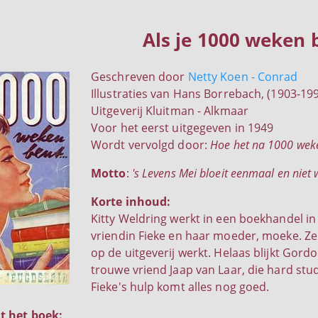
Als je 1000 weken 
Geschreven door
Netty Koen - Conrad
Illustraties van Hans Borrebach, (1903-19
Uitgeverij Kluitman - Alkmaar
Voor het eerst uitgegeven in 1949
Wordt vervolgd door:
Hoe het na 1000 wek
Motto
:
's Levens Mei bloeit eenmaal en niet 
Korte inhoud:
Kitty Weldring werkt in een boekhandel i
vriendin Fieke en haar moeder, moeke. Ze 
op de uitgeverij werkt. Helaas blijkt Gordon
trouwe vriend Jaap van Laar, die hard stud
Fieke's hulp komt alles nog goed.
t het boek: