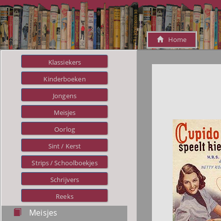
Home
Klassiekers
Kinderboeken
Jongens
Meisjes
Oorlog
Sint / Kerst
Strips / Schoolboekjes
Schrijvers
Reeks
Meisjes