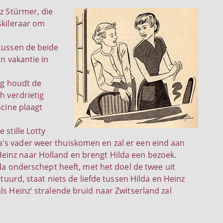
nz Stürmer, die
skileraar om
 tussen de beide
en vakantie in
ing houdt de
h verdrietig
ncine plaagt
 stille Lotty
's vader weer thuiskomen en zal er een eind aan
einz naar Holland en brengt Hilda een bezoek.
lda onderschept heeft, met het doel de twee uit
stuurd, staat niets de liefde tussen Hilda en Heinz
ls Heinz' stralende bruid naar Zwitserland zal