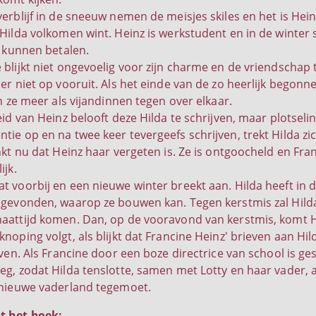
verblijf in de sneeuw nemen de meisjes skiles en het is Hei
 Hilda volkomen wint. Heinz is werkstudent en in de winter 
e kunnen betalen.
 blijkt niet ongevoelig voor zijn charme en de vriendschap
er niet op vooruit. Als het einde van de zo heerlijk begonn
an ze meer als vijandinnen tegen over elkaar.
eid van Heinz belooft deze Hilda te schrijven, maar plotsel
tie op en na twee keer tevergeefs schrijven, trekt Hilda zic
nkt nu dat Heinz haar vergeten is. Ze is ontgoocheld en Fra
ijk.
 voorbij en een nieuwe winter breekt aan. Hilda heeft in de
 gevonden, waarop ze bouwen kan. Tegen kerstmis zal Hilda
aattijd komen. Dan, op de vooravond van kerstmis, komt H
knoping volgt, als blijkt dat Francine Heinz' brieven aan Hi
jven. Als Francine door een boze directrice van school is ge
eg, zodat Hilda tenslotte, samen met Lotty en haar vader, a
 nieuwe vaderland tegemoet.
t het boek: