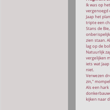
Ik was op het
vergenoegd d
Jaap het plan
tripte een ch
Stans de Bie
onberispelij
zien staan. A
lag op de bol
Natuurlijk za
vergelijken m
iets wat Jaap
niet.
Verwezen dro
zin," mompel
Als een hark 
donkerbauwe
kijken naar d