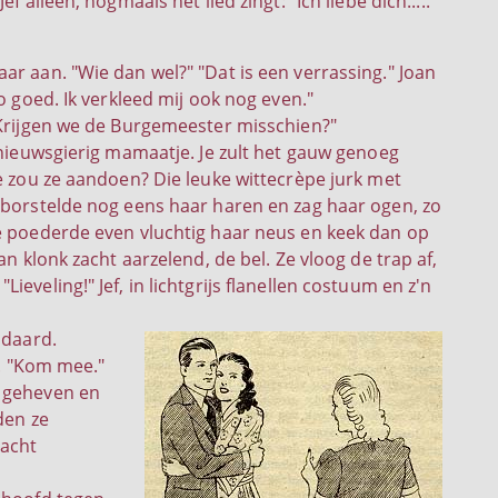
alleen, nogmaals het lied zingt: "Ich liebe dich....."
ar aan. "Wie dan wel?" "Dat is een verrassing." Joan
o goed. Ik verkleed mij ook nog even."
 Krijgen we de Burgemeester misschien?"
 nieuwsgierig mamaatje. Je zult het gauw genoeg
e zou ze aandoen? Die leuke wittecrèpe jurk met
 borstelde nog eens haar haren en zag haar ogen, zo
ar. Ze poederde even vluchtig haar neus en keek dan op
n klonk zacht aarzelend, de bel. Ze vloog de trap af,
veling!" Jef, in lichtgrijs flanellen costuum en z'n
ndaard.
d. "Kom mee."
e geheven en
den ze
dacht