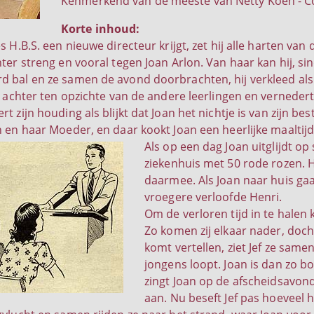
Kenmerkend van de meeste van Netty Koen - Co
Korte inhoud:
s H.B.S. een nieuwe directeur krijgt, zet hij alle harten van 
hter streng en vooral tegen Joan Arlon. Van haar kan hij, s
 bal en ze samen de avond doorbrachten, hij verkleed als 
ar achter ten opzichte van de andere leerlingen en verneder
t zijn houding als blijkt dat Joan het nichtje is van zijn be
n en haar Moeder, en daar kookt Joan een heerlijke maaltij
Als op een dag Joan uitglijdt op
ziekenhuis met 50 rode rozen. 
daarmee. Als Joan naar huis gaa
vroegere verloofde Henri.
Om de verloren tijd in te halen 
Zo komen zij elkaar nader, doch 
komt vertellen, ziet Jef ze samen
jongens loopt. Joan is dan zo b
zingt Joan op de afscheidsavond op
aan. Nu beseft Jef pas hoeveel h