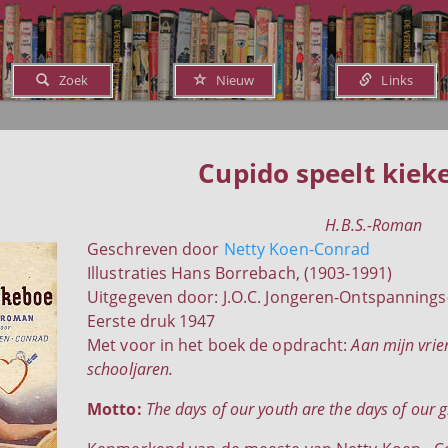
Zoek
Nieuw
Links
Cupido speelt kiek
H.B.S.-Roman
Geschreven door
Netty Koen-Conrad
Illustraties Hans Borrebach, (1903-1991)
Uitgegeven door: J.O.C. Jongeren-Ontspannings-
Eerste druk 1947
Met voor in het boek de opdracht:
Aan mijn vrie
schooljaren.
Motto:
The days of our youth are the days of our g