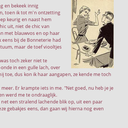
ag en bekeek innig
, toen ik tot m'n ontzetting
 liep keurig en naast hem
ic uit, niet de chic van
aan met blauwvos en op haar
k eens bij de Bonneterie had
ostuum, maar de toef viooltjes
 was toch zeker niet te
oonde in een gulle lach, over
r mij toe, dus kon ik haar aangapen, ze kende me toch
eer. Er krampte iets in me. "Net goed, nu heb je je
en werd me te ondraaglijk.
g net een stralend lachende blik op, uit een paar
e gebakjes eens, dan gaan wij hierna nog even