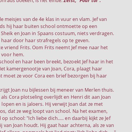
nrads boeken, is het einde:
Zeist, "Pour toi".
de meisjes van de 4e klas in vuur en vlam. Jef van
inds hij haar buiten school ontmoette op een
Sheik en Joan in Spaans costuum, niets verdragen.
t haar door haar strafregels op te geven.
ste vriend Frits. Oom Frits neemt Jef mee naar het
d voor hem.
 school en haar been breekt, bezoekt Jef haar in het
Het kamergenootje van Joan, Cora, plaagt haar
t moet ze voor Cora een brief bezorgen bij haar
krijgt Joan nu bijlessen bij meneer van Merlen thuis.
als Cora plotseling overlijdt en Henri dit aan Joan
 lopen en is jaloers. Hij verwijt Joan dat ze met
oos, dat ze weg loopt van school. Na het examen,
 school: "Ich liebe dich..... en daarbij kijkt ze Jef
ij van Joan houdt. Hij gaat haar achterna, als ze van