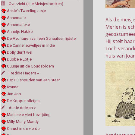
Overzicht (alle Meisjesboeken)
Ankie's Tweelingzusje
Annemarie
Als de meisje
Annemarieke
Merlen is ec
Annetje Hakkel
gecostumeerd
De Avonturen van een Schaatsenrijdster
Hij stelt ha
De Canneheuveltjes in Indië
Toch verander
Dolly durft wel
huis van Joa
Dubbele Lotje
Guusje uit de Goudsbloem
Freddie Hagers
Het Huishouden van Jan Steen
Ivonne
Jan Jop
De Koppenolletjes
Annie de Man
Marlieske viert bevrijding
Milly-Molly-Mandy
Onrust in de vierde