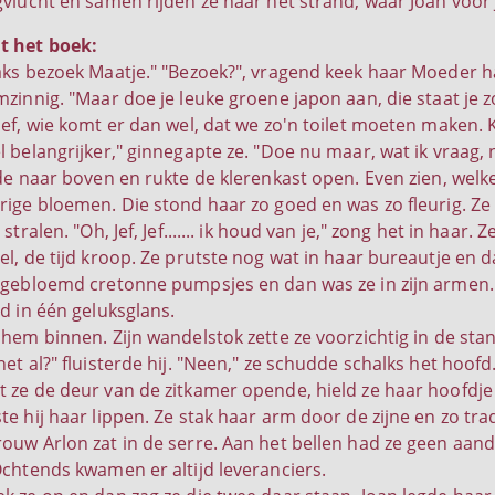
vlucht en samen rijden ze naar het strand, waar Joan voor Jef 
t het boek:
aks bezoek Maatje." "Bezoek?", vragend keek haar Moeder ha
zinnig. "Maar doe je leuke groene japon aan, die staat je z
ief, wie komt er dan wel, dat we zo'n toilet moeten maken.
l belangrijker," ginnegapte ze. "Doe nu maar, wat ik vraag,
lde naar boven en rukte de klerenkast open. Even zien, welk
rige bloemen. Die stond haar zo goed en was zo fleurig. Ze
 stralen. "Oh, Jef, Jef....... ik houd van je," zong het in ha
l, de tijd kroop. Ze prutste nog wat in haar bureautje en da
gebloemd cretonne pumpsjes en dan was ze in zijn armen. "Lie
nd in één geluksglans.
 hem binnen. Zijn wandelstok zette ze voorzichtig in de sta
et al?" fluisterde hij. "Neen," ze schudde schalks het hoof
 ze de deur van de zitkamer opende, hield ze haar hoofdj
te hij haar lippen. Ze stak haar arm door de zijne en zo tra
ouw Arlon zat in de serre. Aan het bellen had ze geen aan
Ochtends kwamen er altijd leveranciers.