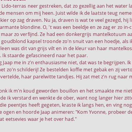
 Lido-terras neer gestreken, dat zo gezellig aan het water l
e mensen om mij heen. Juist wilde ik de laatste teug nemen
kier op zag draven. Nu ja, draven is wat te veel gezegd, hij
armante blondine. O, 't was een beeldje en ze zag er zo in-ch
, maar zo verfijnd. Ze had een donkergrijs mantelkotuum 
k goudblond kapsel troonde zo'n snuit van een hoedje, als i
lleen was dit van grijs vilt en in de kleur van haar mantelk
. Ik staarde gefascineerd naar het paar.
g Jaap me in z'n enthausiasme niet, dat was te begrijpen. Ik
et zo'n schilderij! Ze bestelden koffie met gebak en zij vert
 vertelde, haar parelwitte tandjes. Hij zat met z'n rug naa
nk ik m'n koud geworden bouillon en het smaakte me niet m
de ik verstard en wenkte de ober, want nog langer hier zitt
die peentjes heeft gegeten, kraste ik langs hen, en ving no
 ogen en hoorde Jaap animeren: "Kom Yvonne, probeer dez
at eetsevies waar je het over had."