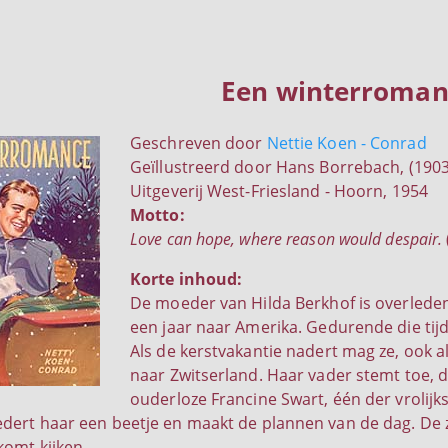
Een winterroman
Geschreven door
Nettie Koen - Conrad
Geïllustreerd door Hans Borrebach, (190
Uitgeverij West-Friesland - Hoorn, 1954
Motto:
Love can hope, where reason would despair.
Korte inhoud:
De moeder van Hilda Berkhof is overleden
een jaar naar Amerika. Gedurende die tij
Als de kerstvakantie nadert mag ze, ook 
naar Zwitserland. Haar vader stemt toe, d
ouderloze Francine Swart, één der vrolijks
dert haar een beetje en maakt de plannen van de dag. De 
omt kijken.