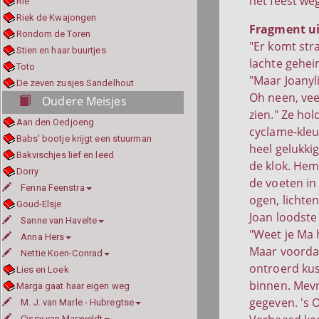
het feest weg
Rie
Riek de Kwajongen
Fragment ui
Rondom de Toren
"Er komt str
Stien en haar buurtjes
lachte geheim
Toto
"Maar Joanyl
De zeven zusjes Sandelhout
Oh neen, vee
Oudere Meisjes
zien." Ze ho
Aan den Oedjoeng
cyclame-kleu
Babs' bootje krijgt een stuurman
heel gelukkig
Bakvischjes lief en leed
de klok. Heme
Dorry
de voeten in 
Fenna Feenstra
ogen, lichte
Goud-Elsje
Joan loodste
Sanne van Havelte
"Weet je Ma h
Anna Hers
Maar voordat
Nettie Koen-Conrad
ontroerd kus
Lies en Loek
binnen. Mevr
Marga gaat haar eigen weg
gegeven. 's 
M. J. van Marle - Hubregtse
Cissy van Marxveldt