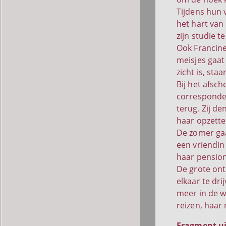
Tijdens hun 
het hart van
zijn studie t
Ook Francine
meisjes gaat 
zicht is, sta
Bij het afsch
corresponden
terug. Zij de
haar opzettel
De zomer gaat
een vriendin
haar pension
De grote ont
elkaar te dri
meer in de w
reizen, haar
Fragment ui