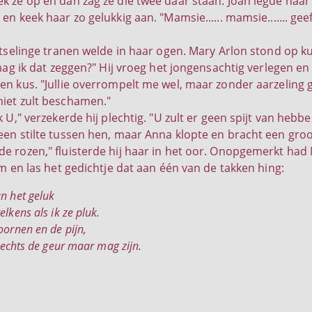
k ze op en dan zag ze die twee daar staan. Joan legde haa
en keek haar zo gelukkig aan. "Mamsie...... mamsie....... geef
lotselinge tranen welde in haar ogen. Mary Arlon stond op k
 mag ik dat zeggen?" Hij vroeg het jongensachtig verlegen en
n kus. "Jullie overrompelt me wel, maar zonder aarzeling gee
iet zult beschamen."
k U," verzekerde hij plechtig. "U zult er geen spijt van hebbe
een stilte tussen hen, maar Anna klopte en bracht een groo
e rozen," fluisterde hij haar in het oor. Onopgemerkt had
rm en las het gedichtje dat aan één van de takken hing:
n het geluk
lkens als ik ze pluk.
oornen en de pijn,
slechts de geur maar mag zijn.