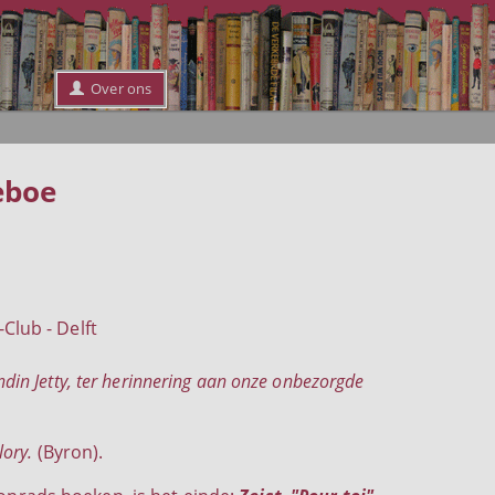
Over ons
eboe
Club - Delft
ndin Jetty, ter herinnering aan onze onbezorgde
lory.
(Byron).