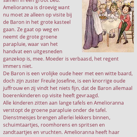
samen in één groot bed.
Amelioranna is droevig want
nu moet ze alleen op visite bij
de Baron in het grote kasteel
gaan. Ze gaat op weg en
neemt de grote groene
parapluie, waar van het
handvat een uitgesneden
ganzekop is, mee. Moeder is verbaasd, het regent
immers niet.
De Baron is een vrolijke oude heer met een witte baard,
doch zijn zuster Freule Josefine, is een knorrige oude
juffrouw en zij vindt het niets fijn, dat de Baron allemaal
boerenkinderen op visite heeft gevraagd.
Alle kinderen zitten aan lange tafels en Amelioranna
verstopt de groene parapluie onder de tafel.
Dienstmeisjes brengen allerlei lekkers binnen,
schuimtaartjes, roomhorens en spritsen en
zandtaartjes en vruchten. Amelioranna heeft haar