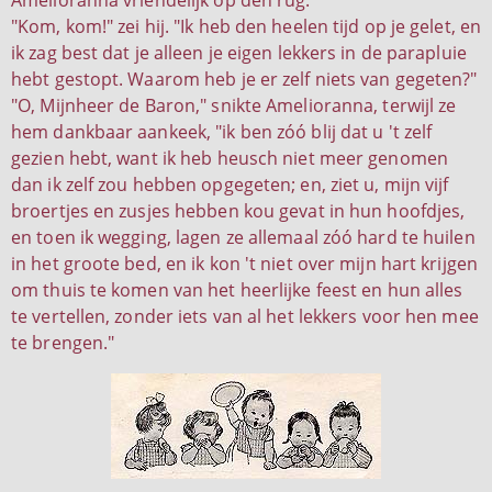
Amelioranna vriendelijk op den rug.
"Kom, kom!" zei hij. "Ik heb den heelen tijd op je gelet, en
ik zag best dat je alleen je eigen lekkers in de parapluie
hebt gestopt. Waarom heb je er zelf niets van gegeten?"
"O, Mijnheer de Baron," snikte Amelioranna, terwijl ze
hem dankbaar aankeek, "ik ben zóó blij dat u 't zelf
gezien hebt, want ik heb heusch niet meer genomen
dan ik zelf zou hebben opgegeten; en, ziet u, mijn vijf
broertjes en zusjes hebben kou gevat in hun hoofdjes,
en toen ik wegging, lagen ze allemaal zóó hard te huilen
in het groote bed, en ik kon 't niet over mijn hart krijgen
om thuis te komen van het heerlijke feest en hun alles
te vertellen, zonder iets van al het lekkers voor hen mee
te brengen."