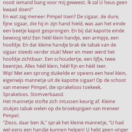
nooit iemand bang voor mij geweest. Ik zal U heus geen
kwaad doen!"
En wat zag meneer Pimpel toen? De sigaar, de dure,
fijne sigaar, die hij in zijn hand hield, was aan het einde
een beetje kapot gesprongen. En bij dat kapotte einde
bewoog iets! Een héél klein handje, een armpje, een
hoofdje. En dat kleine handje brak de tabak van de
sigaar steeds verder stuk! Meer en meer werd het
hoofdje zichtbaar. Een schoudertje, een lijfje, twee
beentjes. Alles héél klein, héél fijn en héél teer.
Wip! Met een sprong duikelde er opeens een heel klein,
eigenwijs mannetje uit de kapotte sigaar! Op de schoot
van meneer Pimpel, die sprakeloos toekeek.
Sprakeloos. Stomverbaasd.
Het mannetje stofte zich intussen keurig af. Kleine
stukjes tabak vielen op de broekspijpen van meneer
Pimpel.
"Ziezo, daar ben ik," sprak het kleine mannetje, "U had
wel eens een handje kunnen helpen! U hebt geen vinger