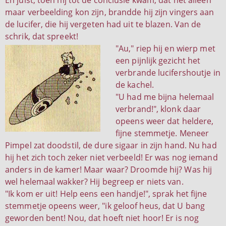
En juist, toen hij tot de conclusie kwam, dat het alleen
maar verbeelding kon zijn, brandde hij zijn vingers aan
de lucifer, die hij vergeten had uit te blazen. Van de
schrik, dat spreekt!
"Au," riep hij en wierp met
een pijnlijk gezicht het
verbrande lucifershoutje in
de kachel.
"U had me bijna helemaal
verbrand!", klonk daar
opeens weer dat heldere,
fijne stemmetje. Meneer
Pimpel zat doodstil, de dure sigaar in zijn hand. Nu had
hij het zich toch zeker niet verbeeld! Er was nog iemand
anders in de kamer! Maar waar? Droomde hij? Was hij
wel helemaal wakker? Hij begreep er niets van.
"Ik kom er uit! Help eens een handje!", sprak het fijne
stemmetje opeens weer, "ik geloof heus, dat U bang
geworden bent! Nou, dat hoeft niet hoor! Er is nog