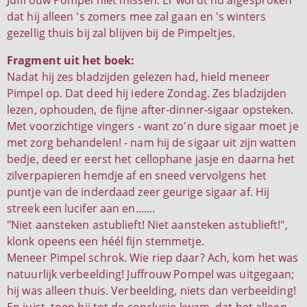
Juffrouw Pompel niet missen. Er wordt nu afgesproken
dat hij alleen 's zomers mee zal gaan en 's winters
gezellig thuis bij zal blijven bij de Pimpeltjes.
Fragment uit het boek:
Nadat hij zes bladzijden gelezen had, hield meneer
Pimpel op. Dat deed hij iedere Zondag. Zes bladzijden
lezen, ophouden, de fijne after-dinner-sigaar opsteken.
Met voorzichtige vingers - want zo'n dure sigaar moet je
met zorg behandelen! - nam hij de sigaar uit zijn watten
bedje, deed er eerst het cellophane jasje en daarna het
zilverpapieren hemdje af en sneed vervolgens het
puntje van de inderdaad zeer geurige sigaar af. Hij
streek een lucifer aan en.......
"Niet aansteken astublieft! Niet aansteken astublieft!",
klonk opeens een héél fijn stemmetje.
Meneer Pimpel schrok. Wie riep daar? Ach, kom het was
natuurlijk verbeelding! Juffrouw Pompel was uitgegaan;
hij was alleen thuis. Verbeelding, niets dan verbeelding!