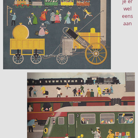
je er
wel
eens
aan