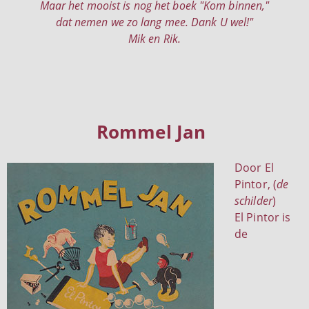
Maar het mooist is nog het boek "Kom binnen,"
dat nemen we zo lang mee. Dank U wel!"
Mik en Rik.
Rommel Jan
Door El
Pintor, (
de
schilder
)
El Pintor is
de