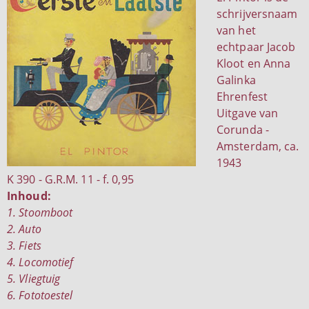
schrijversnaam
van het
echtpaar Jacob
Kloot en Anna
Galinka
Ehrenfest
Uitgave van
Corunda -
Amsterdam, ca.
1943
K 390 - G.R.M. 11 - f. 0,95
Inhoud:
1. Stoomboot
2. Auto
3. Fiets
4. Locomotief
5. Vliegtuig
6. Fototoestel