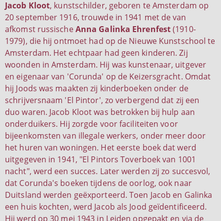
Jacob Kloot
, kunstschilder, geboren te Amsterdam op
20 september 1916, trouwde in 1941 met de van
afkomst russische
Anna Galinka Ehrenfest
(1910-
1979), die hij ontmoet had op de Nieuwe Kunstschool te
Amsterdam. Het echtpaar had geen kinderen. Zij
woonden in Amsterdam. Hij was kunstenaar, uitgever
en eigenaar van 'Corunda' op de Keizersgracht. Omdat
hij Joods was maakten zij kinderboeken onder de
schrijversnaam 'El Pintor', zo verbergend dat zij een
duo waren. Jacob Kloot was betrokken bij hulp aan
onderduikers. Hij zorgde voor faciliteiten voor
bijeenkomsten van illegale werkers, onder meer door
het huren van woningen. Het eerste boek dat werd
uitgegeven in 1941, "El Pintors Toverboek van 1001
nacht", werd een succes. Later werden zij zo succesvol,
dat Corunda's boeken tijdens de oorlog, ook naar
Duitsland werden geëxporteerd. Toen Jacob en Galinka
een huis kochten, werd Jacob als Jood geïdentificeerd.
Hij werd op 30 mei 1943 in Leiden opgepakt en via de