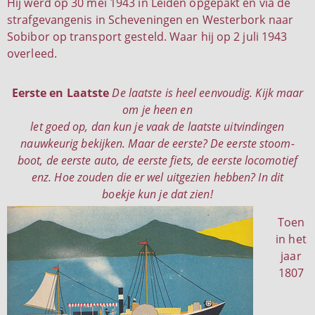
Hij werd op 30 mei 1943 in Leiden opgepakt en via de
strafgevangenis in Scheveningen en Westerbork naar
Sobibor op transport gesteld. Waar hij op 2 juli 1943
overleed.
Eerste en Laatste
De laatste is heel eenvoudig. Kijk maar
om je heen en
let goed op, dan kun je vaak de laatste uitvindingen
nauwkeurig bekijken. Maar de eerste? De eerste stoom-
boot, de eerste auto, de eerste fiets, de eerste locomotief
enz. Hoe zouden die er wel uitgezien hebben? In dit
boekje kun je dat zien!
Toen
in het
jaar
1807