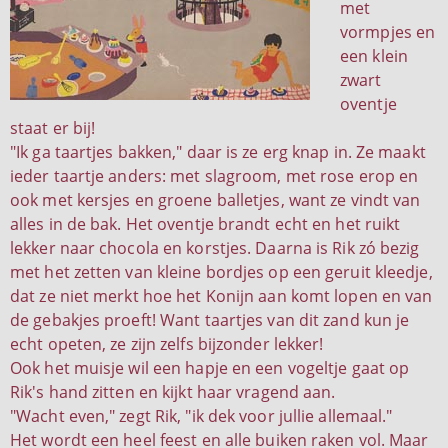
met
vormpjes en
een klein
zwart
oventje
staat er bij!
"Ik ga taartjes bakken," daar is ze erg knap in. Ze maakt
ieder taartje anders: met slagroom, met rose erop en
ook met kersjes en groene balletjes, want ze vindt van
alles in de bak. Het oventje brandt echt en het ruikt
lekker naar chocola en korstjes. Daarna is Rik zó bezig
met het zetten van kleine bordjes op een geruit kleedje,
dat ze niet merkt hoe het Konijn aan komt lopen en van
de gebakjes proeft! Want taartjes van dit zand kun je
echt opeten, ze zijn zelfs bijzonder lekker!
Ook het muisje wil een hapje en een vogeltje gaat op
Rik's hand zitten en kijkt haar vragend aan.
"Wacht even," zegt Rik, "ik dek voor jullie allemaal."
Het wordt een heel feest en alle buiken raken vol. Maar