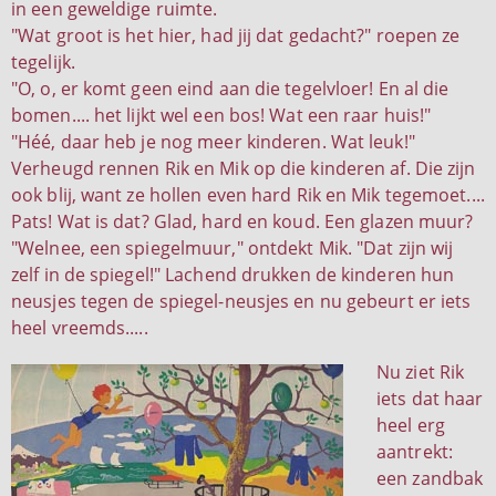
in een geweldige ruimte.
"Wat groot is het hier, had jij dat gedacht?" roepen ze
tegelijk.
"O, o, er komt geen eind aan die tegelvloer! En al die
bomen.... het lijkt wel een bos! Wat een raar huis!"
"Héé, daar heb je nog meer kinderen. Wat leuk!"
Verheugd rennen Rik en Mik op die kinderen af. Die zijn
ook blij, want ze hollen even hard Rik en Mik tegemoet....
Pats! Wat is dat? Glad, hard en koud. Een glazen muur?
"Welnee, een spiegelmuur," ontdekt Mik. "Dat zijn wij
zelf in de spiegel!" Lachend drukken de kinderen hun
neusjes tegen de spiegel-neusjes en nu gebeurt er iets
heel vreemds.....
Nu ziet Rik
iets dat haar
heel erg
aantrekt:
een zandbak