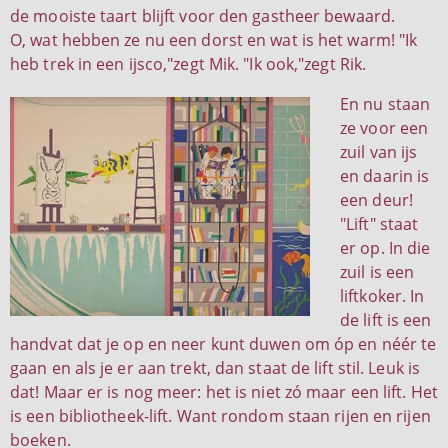
de mooiste taart blijft voor den gastheer bewaard.
O, wat hebben ze nu een dorst en wat is het warm! "Ik
heb trek in een ijsco,"zegt Mik. "Ik ook,"zegt Rik.
En nu staan
ze voor een
zuil van ijs
en daarin is
een deur!
"Lift" staat
er op. In die
zuil is een
liftkoker. In
de lift is een
handvat dat je op en neer kunt duwen om óp en néér te
gaan en als je er aan trekt, dan staat de lift stil. Leuk is
dat! Maar er is nog meer: het is niet zó maar een lift. Het
is een bibliotheek-lift. Want rondom staan rijen en rijen
boeken.