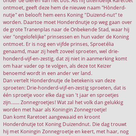
onder de dieren van het bos. Als hij uiteindelijk Raretoet
ontmoet, geeft deze hem de nieuwe naam "Hònderd-
nutje" en belooft hem eens Koning "Duizend-nut" te
worden. Daartoe moet Honderdnutje op weg gaan over
de grote Tranenplas naar de Onbekende Stad, waar hij
vier "ongelofelijke" prinsessen en hun vader de Koning
ontmoet. Er is nog een vijfde prinses, Sproetélia
genaamd, maar zij heeft zoveel sproeten, wel drie-
honderd-vijf-en-zestig, dat zij niet in aanmerking komt
om haar vader op te volgen, als deze tot Keizer
benoemd wordt in een ander ver land.
Dan vertelt Honderdnutje de betekenis van deze
sproeten: Drie-honderd-vijf-en-zestig sproeten, dat is
één sproetje voor elke dag van 't jaar en sproetjes
zijn....... Zonnegroetjes! Wat zal het volk dan gelukkig
worden met haar als Koningin Zonnegroetje!
Dan komt Raretoet aangewaaid en kroont
Honderdnutje tot Koning Duizendnut. Die dag trouwt
hij met Koningin Zonnegroetje en keert, met haar, nog