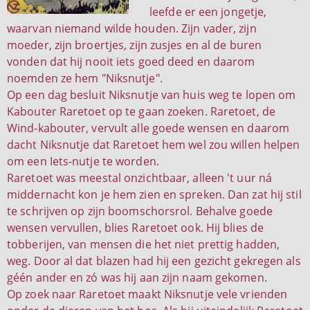
leefde er een jongetje,
waarvan niemand wilde houden. Zijn vader, zijn
moeder, zijn broertjes, zijn zusjes en al de buren
vonden dat hij nooit iets goed deed en daarom
noemden ze hem "Niksnutje".
Op een dag besluit Niksnutje van huis weg te lopen om
Kabouter Raretoet op te gaan zoeken. Raretoet, de
Wind-kabouter, vervult alle goede wensen en daarom
dacht Niksnutje dat Raretoet hem wel zou willen helpen
om een Iets-nutje te worden.
Raretoet was meestal onzichtbaar, alleen 't uur ná
middernacht kon je hem zien en spreken. Dan zat hij stil
te schrijven op zijn boomschorsrol. Behalve goede
wensen vervullen, blies Raretoet ook. Hij blies de
tobberijen, van mensen die het niet prettig hadden,
weg. Door al dat blazen had hij een gezicht gekregen als
géén ander en zó was hij aan zijn naam gekomen.
Op zoek naar Raretoet maakt Niksnutje vele vrienden