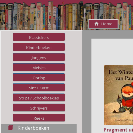
Home
Klassiekers
Kinderboeken
Jongens
Meisjes
Oorlog
Sint / Kerst
Strips / Schoolboekjes
Schrijvers
Reeks
Kinderboeken
Fragment ui