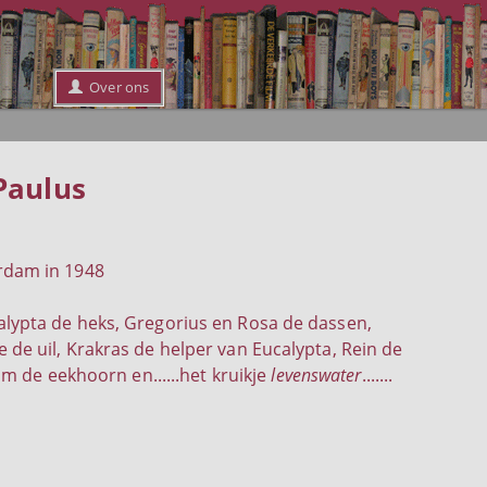
Over ons
Paulus
rdam in 1948
lypta de heks, Gregorius en Rosa de dassen,
de uil, Krakras de helper van Eucalypta, Rein de
im de eekhoorn en......het kruikje
levenswater
.......