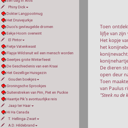
Een dag in Artis
Phiny Dick
Dokter Langpootmug
Het Druivejurkje
Toen ontdekte
Duco's gevleugelde dromen
lijfje van zij
Eekje Hoorn overwint
Het kopje va
El Pintor
het konijnebe
Fietje Vatenkwast
Flapje Wildsnuit wil een mensch worden
konijnevacht
Geertjes grote Winterfeest
konijnehartje
De Geschiedenis van een Kraai
De dieren st
Het Gezellige Huisgezin
open deur na
Gouden boekjes
Toen maakte 
Groningsche Sprookjes
van Paulus r
Guitenstreken van Pim, Piet en Puckie
"Steek nu de k
Haantje Pik's avontuurlijke reis
Jaap ter Haar
Hi Ha Canada
T. Hellinga-Zwart
A.D. Hildebrand