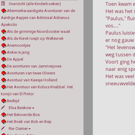
Toen kwam er
Overzicht (alle Kinderboeken)
Het was het 
Allermerkwaardigste Avonturen van de
"Paulus," flu
Aardige Aapjes van Admiraal Adrianus
Apekolio
vos...."
Als de grimmige Noordooster waait
Paulus luiste
Als de Kievit roept op Weltevreê
er nog gauw e
Anemoontjes
"Het levensw
Ankie is jarig
weg tussen 
De Appel
Voort ging h
De avonturen van Jammerpoes
naar enig sp
Avonturen van twee Oliviers
Het was veel
Avontuur van Keesje Holland
sneeuwvelden
Het Avontuur van Kobus Knabbel. Het
konijn van El Pintor
Bedtijd
Elsa Beskow
Het Betoverde Bos
Het Boek van Bob en Bep
Rie Cramer