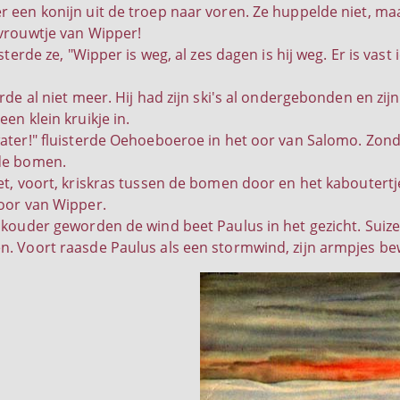
 een konijn uit de troep naar voren. Ze huppelde niet, maa
vrouwtje van Wipper!
isterde ze, "Wipper is weg, al zes dagen is hij weg. Er is vas
rde al niet meer. Hij had zijn ski's al ondergebonden en zi
en klein kruikje in.
ater!" fluisterde Oehoeboeroe in het oor van Salomo. Zon
de bomen.
et, voort, kriskras tussen de bomen door en het kaboutertj
oor van Wipper.
 kouder geworden de wind beet Paulus in het gezicht. Suize
. Voort raasde Paulus als een stormwind, zijn armpjes bew