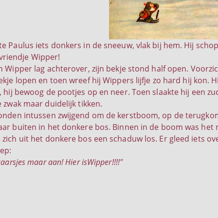
 Paulus iets donkers in de sneeuw, vlak bij hem. Hij schopte 
n vriendje Wipper!
n Wipper lag achterover, zijn bekje stond half open. Voorzic
kje lopen en toen wreef hij Wippers lijfje zo hard hij kon. H
, hij bewoog de pootjes op en neer. Toen slaakte hij een zuc
 zwak maar duidelijk tikken.
onden intussen zwijgend om de kerstboom, op de terugkom
ar buiten in het donkere bos. Binnen in de boom was het n
zich uit het donkere bos een schaduw los. Er gleed iets o
iep:
aarsjes maar aan! Hier isWipper!!!!"